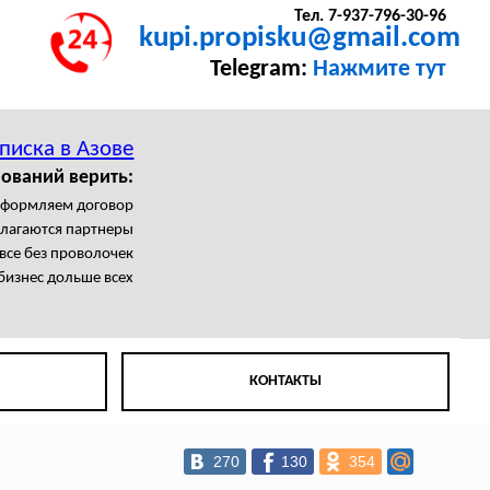
Тел. 7-937-796-30-96
kupi.propisku@gmail.com
Telegram:
Нажмите тут
писка в Азове
нований верить:
формляем договор
олагаются партнеры
се без проволочек
бизнес дольше всех
КОНТАКТЫ
270
130
354