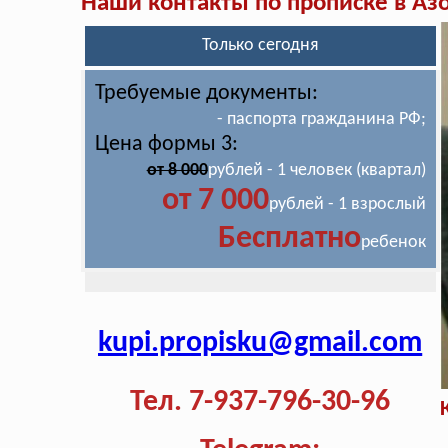
Наши контакты по прописке в Аз
Только сегодня
Требуемые документы:
- паспорта гражданина РФ;
Цена формы 3:
от 8 000
рублей - 1 человек (квартал)
от 7 000
рублей - 1 взрослый
Бесплатно
ребенок
kupi.propisku@gmail.com
Тел. 7-937-796-30-96