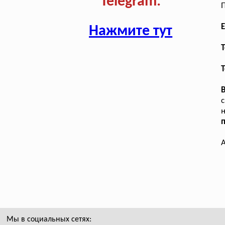
Telegram:
П
E
Нажмите тут
T
Т
с
А
Мы в социальных сетях: